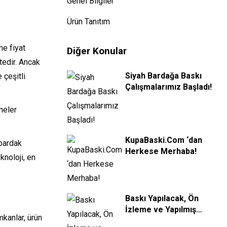
Genel Bilgiler
Ürün Tanıtım
ne fiyat
Diğer Konular
tedir. Ancak
Siyah Bardağa Baskı
 çeşitli
Çalışmalarımız Başladı!
neler
KupaBaski.Com ‘dan
 bardak
Herkese Merhaba!
knoloji, en
Baskı Yapılacak, Ön
İzleme ve Yapılmış
mkanlar, ürün
Görsel Farkı