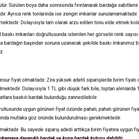
rülür. Sürülen boya daha sonrasında fırınlanarak bardağa sabitleni
ır. Ayrıca renk tonlarında ise zengin imkanlar sunulamamaktadır. Z
lmektedir. Dolayısıyla tam olarak arzu edilen tonu elde etmek kola
l baskı imkanları doğrultusunda istenilen her görselin renk sayısı
 da bardağın başından sonuna uzanacak şekilde baskı imkanımız b
z.
nsur fiyat olmaktadır. Zira yüksek adetli siparişlerde birim fiyatı
mektedir. Dolayısıyla 1 TL gibi düşük fark bile, toptan alımlarda 1
atlara baskılı bardak bulunduğu zannedilebilir.
rultusunda uygun görünen fiyat özünde pahalı, pahalı görünen fiy
larında mutlaka göz önünde bulundurulması gerekmektedir.
ktadır. Bu sayede sipariş adedi arttıkça birim fiyatına uygun fiy
, yıkamaya dayanıklı bardak ve kupa bardak kutusu dahildir.