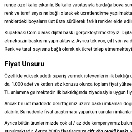
renge özel kalıp çıkarılır. Bu kalıp vasıtasıyla bardağa boya sü
renk ve taraf sayısına bağlı olarak ek ücretlendirme yapılmaktad
renklerdeki boyaların üst üste sürülerek farklı renkler elde edi
KupaBaski.Com olarak dijital baskı gerçekleştirmekteyiz. Dijita
etmeksizin baskısını yapmaktayız. Ayrıca tek yön, çift yön ya
Renk ve taraf sayısına bağlı olarak ek ücret talep etmemekteyi
Fiyat Unsuru
Özellikle yüksek adetli sipariş vermek isteyenlerin ilk baktığı u
da, 1.000 adet ve katları söz konusu olunca toplam fiyat yüksel
TL anlamına gelmektedir. İlk bakıldığında ziyadesiyle uygun fiy
Ancak bir üst maddede belirttiğimiz üzere baskı imkanları doğ
olabilir. Bu nedenle fiyat araştırması yaparken sunulan imkan
Ayrıca bütün ürünlerimizde çok al / az öde kampanyamız bulunma
sunulmaktadır. Ayrıca bütün fiyatlarımıza
çift yön renkli baskı