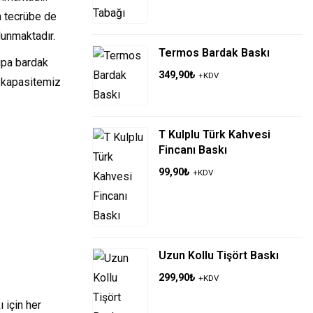
a tecrübe de
lunmaktadır.
Termos Bardak Baskı
upa bardak
349,90
₺
+KDV
k kapasitemiz
T Kulplu Türk Kahvesi
Fincanı Baskı
99,90
₺
+KDV
Uzun Kollu Tişört Baskı
299,90
₺
+KDV
 için her