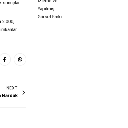
ek sonuçlar
a 2.000,
 imkanlar
NEXT
 Bardak