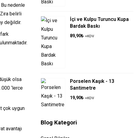
r. Bu nedenle
ira belirli
İçi ve Kulpu Turuncu Kupa
y değildir.
Bardak Baskı
 fark
89,90
₺
+KDV
ulunmaktadır.
 düşük olsa
Porselen Kaşık - 13
.000 ‘lerce
Santimetre
19,90
₺
+KDV
at çok uygun
Blog Kategori
at avantajı