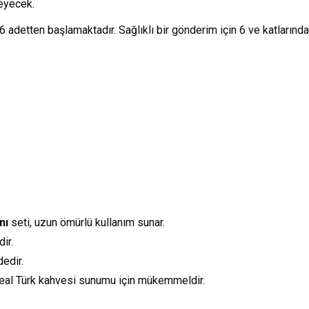
leyecek.
 6 adetten başlamaktadır. Sağlıklı bir gönderim için 6 ve katların
nı
seti, uzun ömürlü kullanım sunar.
ir.
edir.
İdeal Türk kahvesi sunumu için mükemmeldir.