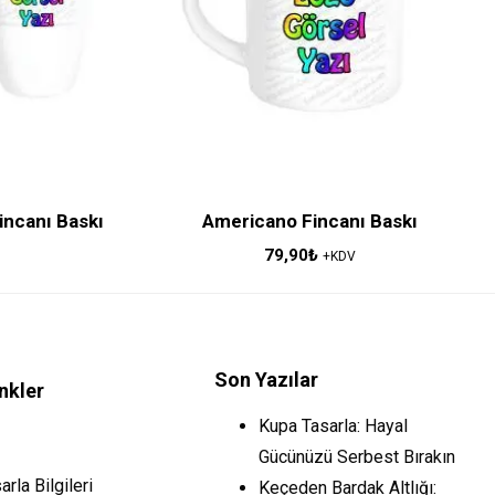
Fincanı Baskı
Americano Fincanı Baskı
79,90
₺
+KDV
Son Yazılar
inkler
Kupa Tasarla: Hayal
Gücünüzü Serbest Bırakın
rla Bilgileri
Keçeden Bardak Altlığı: