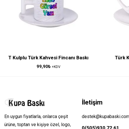
T Kulplu Türk Kahvesi Fincanı Baskı
Türk K
99,90
₺
+KDV
İletişim
En uygun fiyatlarla, onlarca çeşit
destek@kupabaski.co
ürüne, toptan ve kişiye özel, logo,
0(505)930 72 61