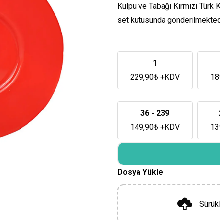
Kulpu ve Tabağı Kırmızı Türk Ka
set kutusunda gönderilmektedi
1
229,90
₺
+KDV
18
36 - 239
149,90
₺
+KDV
13
Dosya Yükle
Sürük