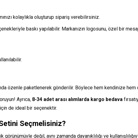
nızı kolaylıkla oluşturup sipariş verebilirsiniz.
enekleriyle baskı yapılabilir. Markanızın logosunu, özel bir mesajı
anılabilir.
unda özenle paketlenerek gönderilir. Böylece hem kendinize hem d
oruyun! Ayrıca,
8-34 adet arası alımlarda kargo bedava
fırsatı
için de ideal bir seçenektir.
Setini Seçmelisiniz?
k görünümüyle değil, aynı zamanda dayanıklılığı ve kullanışlılığı