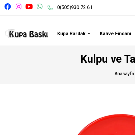
0(505)930 72 61
Kupa Bardak
Kahve Fincanı
Kulpu ve Ta
Anasayfa