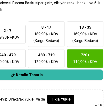
hvesi Fincanı Baskı siparişiniz, çift yön renkli baskılı ve 6 ‘lı
r.
8 - 17
18 - 35
2 - 7
189,90
₺
+KDV
169,90
₺
+KDV
9,90
₺
+KDV
(Kargo Bedava)
(Kargo Bedava)
240 - 479
480 - 719
720+
9,90
₺
+KDV
129,90
₺
+KDV
119,90
₺
+KDV
Kendin Tasarla
leyip Bırakarak Yükle
ya da
Tıkla Yükle
0
of 10