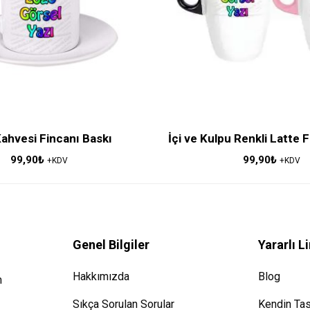
ahvesi Fincanı Baskı
İçi ve Kulpu Renkli Latte 
99,90
₺
99,90
₺
+KDV
+KDV
Genel Bilgiler
Yararlı L
Hakkımızda
Blog
m
Sıkça Sorulan Sorular
Kendin Tasa