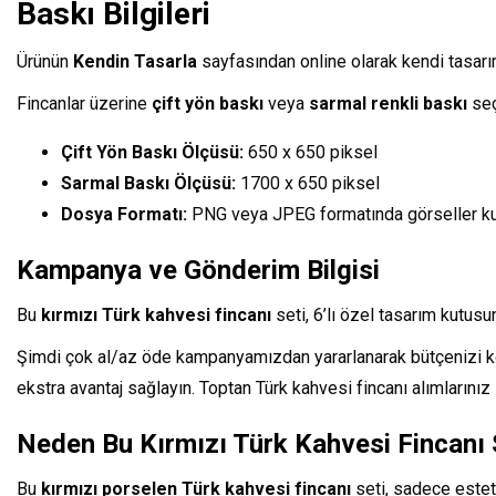
Baskı Bilgileri
Ürünün
Kendin Tasarla
sayfasından online olarak kendi tasarımı
Fincanlar üzerine
çift yön baskı
veya
sarmal renkli baskı
seç
Çift Yön Baskı Ölçüsü:
650 x 650 piksel
Sarmal Baskı Ölçüsü:
1700 x 650 piksel
Dosya Formatı:
PNG veya JPEG formatında görseller kull
Kampanya ve Gönderim Bilgisi
Bu
kırmızı Türk kahvesi fincanı
seti, 6’lı özel tasarım kutus
Şimdi çok al/az öde kampanyamızdan yararlanarak bütçenizi k
ekstra avantaj sağlayın. Toptan Türk kahvesi fincanı alımlarınız 
Neden Bu Kırmızı Türk Kahvesi Fincanı 
Bu
kırmızı porselen Türk kahvesi fincanı
seti, sadece esteti