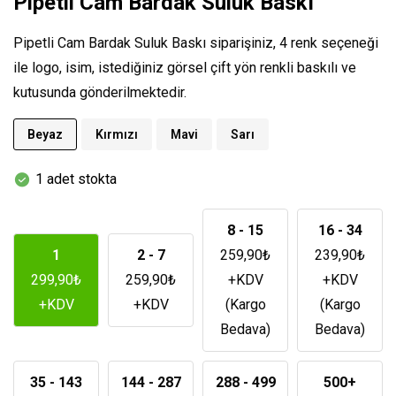
Pipetli Cam Bardak Suluk Baskı
Pipetli Cam Bardak Suluk Baskı siparişiniz, 4 renk seçeneği
ile logo, isim, istediğiniz görsel çift yön renkli baskılı ve
kutusunda gönderilmektedir.
Beyaz
Kırmızı
Mavi
Sarı
1 adet stokta
8 - 15
16 - 34
1
2 - 7
259,90
₺
239,90
₺
299,90
₺
259,90
₺
+KDV
+KDV
+KDV
+KDV
(Kargo
(Kargo
Bedava)
Bedava)
35 - 143
144 - 287
288 - 499
500+