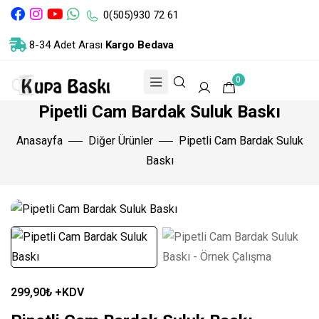
0(505)930 72 61
8-34 Adet Arası
Kargo Bedava
0
Pipetli Cam Bardak Suluk Baskı
Anasayfa
Diğer Ürünler
Pipetli Cam Bardak Suluk
Ürün Videosu
Baskı
Büyük Resim
299,90
₺
+KDV