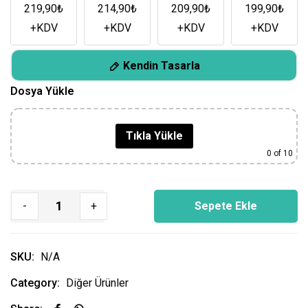
219,90
₺
214,90
₺
209,90
₺
199,90
₺
+KDV
+KDV
+KDV
+KDV
Kendin Tasarla
Dosya Yükle
Tıkla Yükle
0
of 10
-
+
Sepete Ekle
SKU:
N/A
Category:
Diğer Ürünler