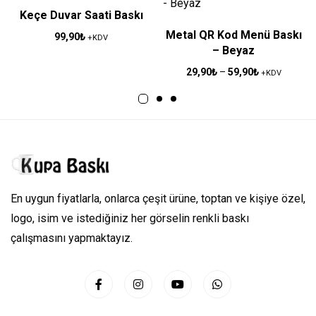
Keçe Duvar Saati Baskı
Metal QR Kod Menü Baskı
99,90
₺
+KDV
– Beyaz
29,90
₺
–
59,90
₺
+KDV
En uygun fiyatlarla, onlarca çeşit ürüne, toptan ve kişiye özel,
logo, isim ve istediğiniz her görselin renkli baskı
çalışmasını yapmaktayız.