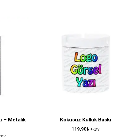
 – Metalik
Kokusuz Küllük Baskı
119,90
₺
+KDV
KDV