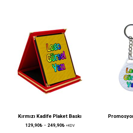
Kırmızı Kadife Plaket Baskı
Promosyon
129,90
₺
–
249,90
₺
+KDV