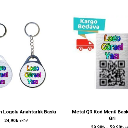
 Logolu Anahtarlık Baskı
Metal QR Kod Menü Baskı
Gri
24,90
₺
+KDV
29,90
₺
–
59,90
₺
+