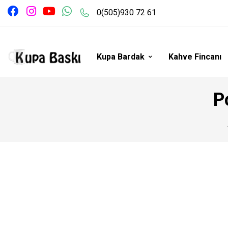
0(505)930 72 61
Kupa Bardak
Kahve Fincanı
P