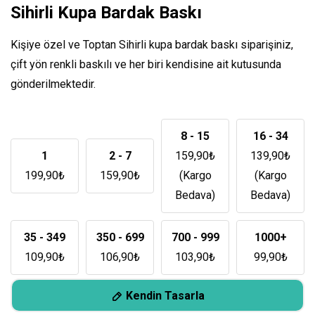
Sihirli Kupa Bardak Baskı
Kişiye özel ve Toptan Sihirli kupa bardak baskı siparişiniz,
çift yön renkli baskılı ve her biri kendisine ait kutusunda
gönderilmektedir.
8 - 15
16 - 34
1
2 - 7
159,90
₺
139,90
₺
199,90
₺
159,90
₺
(Kargo
(Kargo
Bedava)
Bedava)
35 - 349
350 - 699
700 - 999
1000+
109,90
₺
106,90
₺
103,90
₺
99,90
₺
Kendin Tasarla