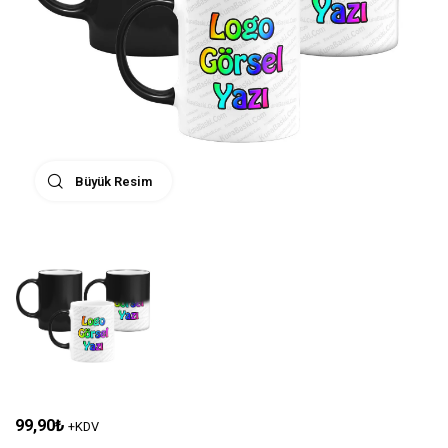
Büyük Resim
99,90
₺
+KDV